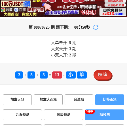
第
08070725
期 距下期：
00
分
50
秒
大单
未开:
9
期
大双
未开:
3
期
小双
未开:
2
期
3
5
5
13
小
单
咪牌
+
+
=
-
加拿大28
加拿大西28
台湾28
比特币28
九五预测
顶级预测
28预测