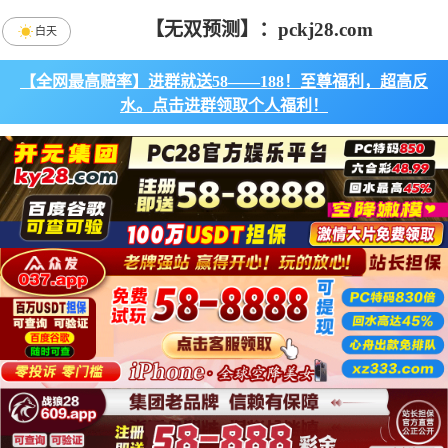
【无双预测】：pckj28.com
白天