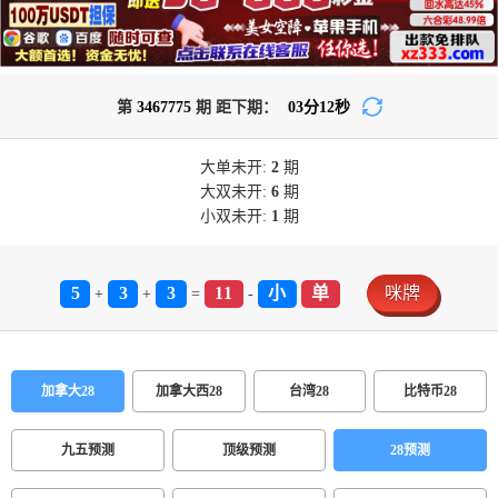
第
3467775
期 距下期：
03
分
12
秒
大单
未开:
2
期
大双
未开:
6
期
小双
未开:
1
期
5
3
3
11
小
单
咪牌
+
+
=
-
加拿大28
加拿大西28
台湾28
比特币28
九五预测
顶级预测
28预测