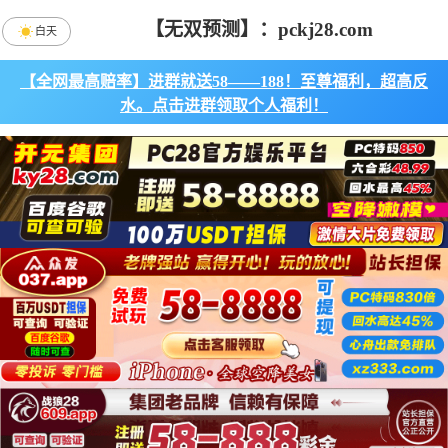
【无双预测】：pckj28.com
白天