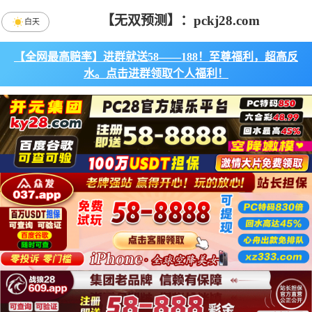
【无双预测】：pckj28.com
白天