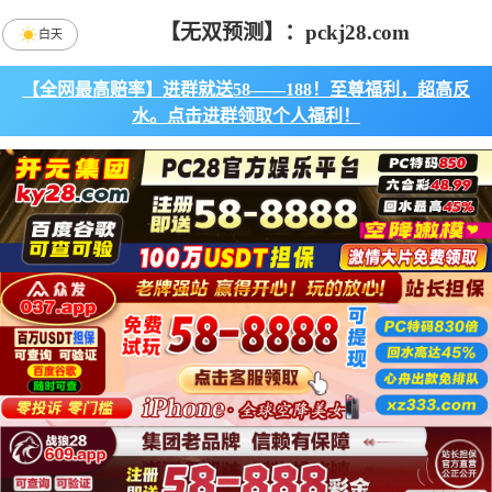
【无双预测】：pckj28.com
白天